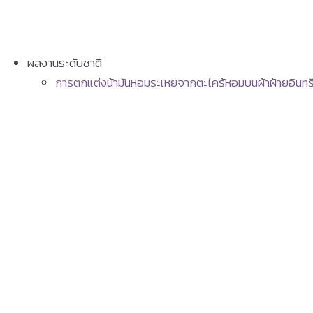
ผลงานระดับชาติ
การตกแต่งน้ามันหอมระเหยจากตะไคร้หอมบนผ้าฝ้ายอินทรี