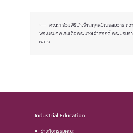
Post
⟵
คณะฯ ร่วมพิธีบำเพ็ญกุศลปัณรสมวาร ถวา
พระบรมศพ สมเด็จพระนางเจ้าสิริกิติ์ พระบรมรา
navigation
หลวง
Industrial Education
ข่าวกิจกรรมคณะ