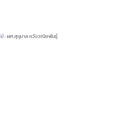
ย์
: ผศ.สุขุมาล หวังวณิชพันธุ์