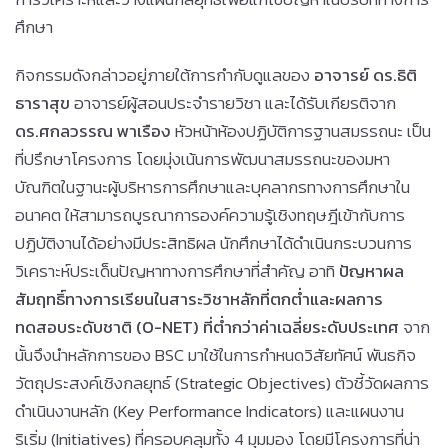
ศึกษา
กิจกรรมดังกล่าวอยู่ภายใต้การกำกับดูแลของ
อาจารย์ ดร.ธิติ
ธาราสุข
อาจารย์ผู้สอนประจำรายวิชา และได้รับเกียรติจาก
ดร.ศกลวรรณ พาเรือง
หัวหน้าห้องปฏิบัติการฐานสมรรถนะ เป็น
ที่ปรึกษาโครงการ โดยมุ่งเน้นการพัฒนาสมรรถนะของมหา
บัณฑิตในฐานะผู้บริหารการศึกษาและบุคลากรทางการศึกษาใน
อนาคต ให้สามารถบูรณาการองค์ความรู้เชิงทฤษฎีเข้ากับการ
ปฏิบัติงานได้อย่างมีประสิทธิผล นักศึกษาได้ดำเนินกระบวนการ
วิเคราะห์ประเด็นปัญหาทางการศึกษาที่สำคัญ อาทิ
ปัญหาผล
สัมฤทธิ์ทางการเรียนในสาระวิชาหลักที่ตกต่ำและผลการ
ทดสอบระดับชาติ (
O-NET)
ที่ต่ำกว่าค่าเฉลี่ยระดับประเทศ
จาก
นั้นจึงนำหลักการของ BSC มาใช้ในการกำหนดวิสัยทัศน์ พันธกิจ
วัตถุประสงค์เชิงกลยุทธ์ (Strategic Objectives) ตัวชี้วัดผลการ
ดำเนินงานหลัก (Key Performance Indicators) และแผนงาน
ริเริ่ม (Initiatives) ที่ครอบคลุมทั้ง 4 มุมมอง โดยมีโครงการที่น่า