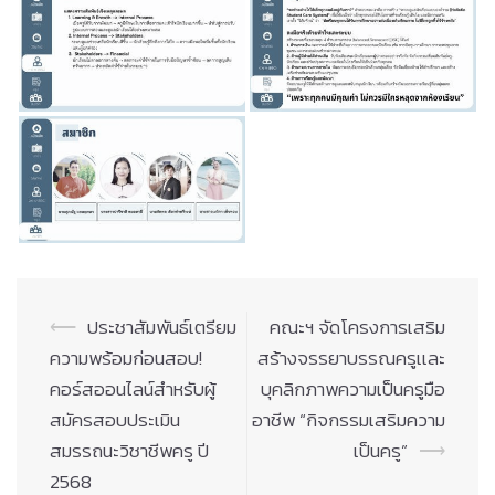
Post
⟵
ประชาสัมพันธ์เตรียม
คณะฯ จัดโครงการเสริม
navigation
ความพร้อมก่อนสอบ!
สร้างจรรยาบรรณครูเเละ
คอร์สออนไลน์สำหรับผู้
บุคลิกภาพความเป็นครูมือ
สมัครสอบประเมิน
อาชีพ “กิจกรรมเสริมความ
สมรรถนะวิชาชีพครู ปี
เป็นครู”
⟶
2568