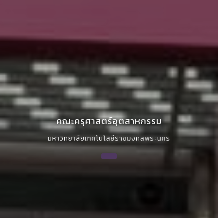
คณะครุศาสตร์อุตสาหกรรม
มหาวิทยาลัยเทคโนโลยีราชมงคลพระนคร